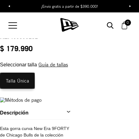
¡Envío gratis a partir de $390.000!
Gorra Chicago Bulls
0
Microfibre 9FORTY
REF:
60595181
$ 179.990
Guía de tallas
Seleccionar talla
Talla Única
Descripción
Esta gorra curva New Era 9FORTY
de Chicago Bulls de la colección