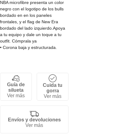
NBA microfibre presenta un color
negro con el logotipo de los bulls
bordado en en los paneles
frontales, y el flag de New Era
bordado del lado izquierdo.Apoya
a tu equipo y dale un toque a tu
outfit. Cómprala ya
• Corona baja y estructurada.
• Cierre ajustable Strapback.
• Visera curva tipo sandwich en el
interior. • 6 Paneles.
• 100% Poliester.
Guía de
Cuida tu
silueta
gorra
Ver más
Ver más
Envíos y devoluciones
Ver más