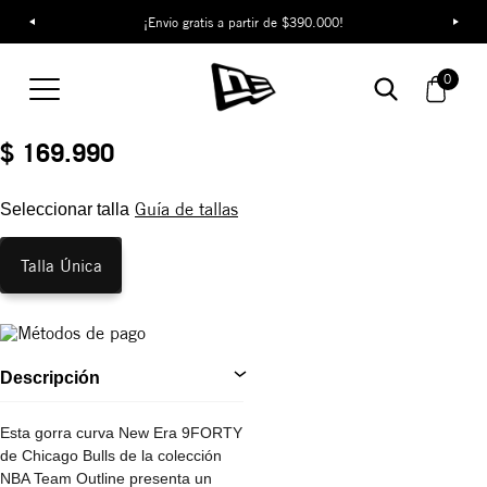
¡Envío gratis a partir de $390.000!
Gorra Chicago Bulls
Team Outline 9FORTY
0
REF:
60771712
$ 169.990
Guía de tallas
Seleccionar talla
Talla Única
Descripción
Esta gorra curva New Era 9FORTY
de Chicago Bulls de la colección
NBA Team Outline presenta un