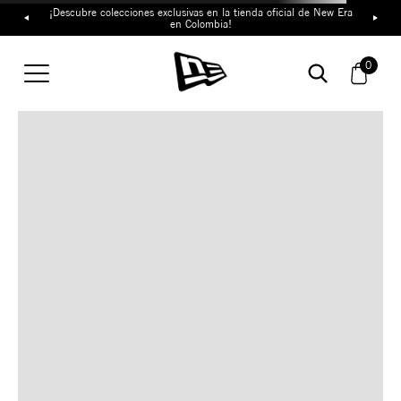
¡Descubre colecciones exclusivas en la tienda oficial de New Era
en Colombia!
TAMBIÉN TE PUEDE
0
INTERESAR
COMBINA CON ESTOS
ACCESORIOS