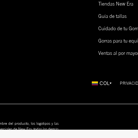
Tiendas New Era
Guía de tallas
Cuidado de tu Gorr
Gorras para tu equ
Ventas al por mayo
COL
PRIVACI
bre del producto, los logotipos y las
merciales de New Era, todas las demás
us propietarios. Nada en este sitio