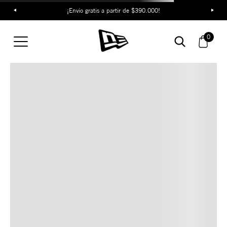
¡Envío gratis a partir de $390.000!
TAMBIÉN TE PUEDE
0
INTERESAR
COMBINA CON ESTOS
ACCESORIOS