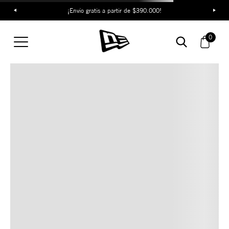
¡Envío gratis a partir de $390.000!
TAMBIÉN TE PUEDE
0
INTERESAR
COMBINA CON ESTOS
ACCESORIOS