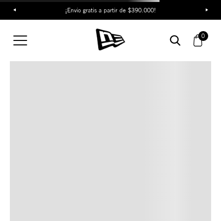
¡Envío gratis a partir de $390.000!
TAMBIÉN TE PUEDE
0
INTERESAR
COMBINA CON ESTOS
ACCESORIOS