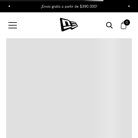
¡Envío gratis a partir de $390.000!
TAMBIÉN TE PUEDE
0
INTERESAR
COMBINA CON ESTOS
ACCESORIOS