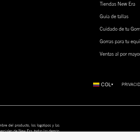
Tiendas New Era
Guía de tallas
Cuidado de tu Gorr
Gorras para tu equ
Ventas al por mayo
COL
PRIVACI
bre del producto, los logotipos y las
merciales de New Era, todas las demás
us propietarios. Nada en este sitio