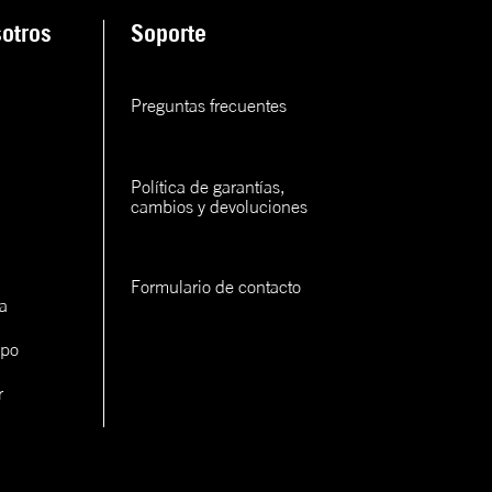
ana
otros
Soporte
rva
Preguntas frecuentes
rva
rva
Política de garantías, 
cambios y devoluciones
Formulario de contacto
a
ipo
con un
cerlo
r