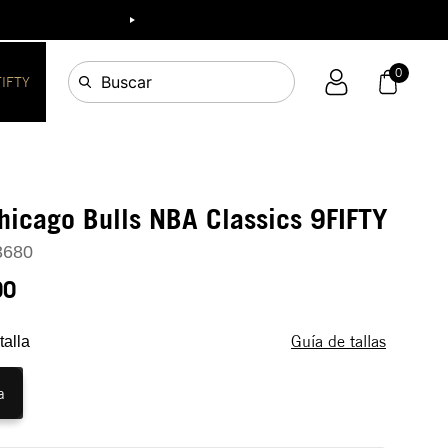
ia!
0
Buscar
FIFTY
hicago Bulls NBA Classics 9FIFTY
3680
90
Guía de tallas
talla
a