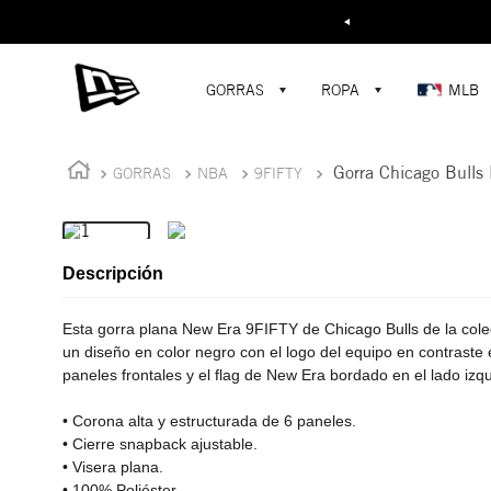
Buscar...
¡D
GORRAS
ROPA
MLB
Gorra Chicago Bulls
GORRAS
NBA
9FIFTY
Descripción
Esta gorra plana New Era 9FIFTY de Chicago Bulls de la col
un diseño en color negro con el logo del equipo en contraste
paneles frontales y el flag de New Era bordado en el lado izq
• Corona alta y estructurada de 6 paneles.
• Cierre snapback ajustable.
• Visera plana.
• 100% Poliéster.