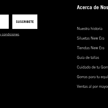
2XL
86-90
114-118
9FIFTY
Ajustable
Alta
Pl
entre modelos o incluso entre
Acerca de Nos
gorras de la misma talla.
39THIRTY
A la medida
Baja-Redonda
Cu
**La mayoría de modelos se
ensamblan a mano.
SUSCRIBETE
9FORTY
Ajustable
Baja-Redonda
Cu
Nuestra historia
y condiciones
.
9TWENTY
Ajustable
Sin Soporte
Cu
Siluetas New Era
FITTED
Tiendas New Era
CAP
SIZING
Guía de tallas
Cuidado de tu Gorr
Talla de gorra (NE)
Talla de gorra (CM)
Gorras para tu equ
Límpialas! Una opción es lavarlas y otra es limpiarlas en seco 
epillo de madera y un cap freshner de New Era. Mira cómo ha
cá:
Ventas al por mayo