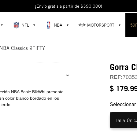
escubre colecciones exclusivas en la tienda oficial de New Era en Colomb
¡Envío gratis a partir de $390.000!
NFL
NBA
MOTORSPORT
59
 NBA Classics 9FIFTY
Gorra C
REF:
7035
$ 179.9
ección NBA Basic BlkWhi presenta
 en color blanco bordado en los
Seleccionar 
uierdo.
Talla Únic