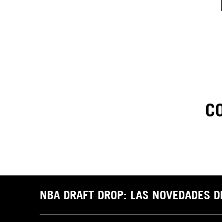
C
1
.
C
t
NBA DRAFT DROP: LAS NOVEDADES 