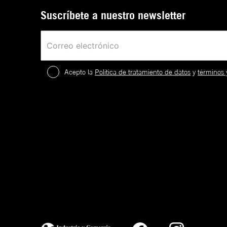
Suscríbete a nuestro newsletter
Acepto la
Política de tratamiento de datos
y
términos 
2
.
¡
c
a