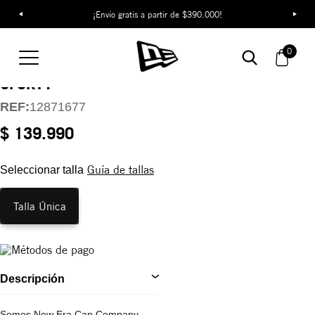
¡Envío gratis a partir de $390.000!
Gorra Los Angeles
0
Lakers NBA Classics
9FORTY
REF:
12871677
$ 139.990
Guía de tallas
Seleccionar talla
Talla Única
Descripción
Somos New Era Cap Company