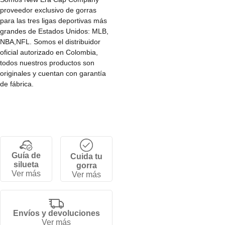
proveedor exclusivo de gorras
para las tres ligas deportivas más
grandes de Estados Unidos: MLB,
NBA,NFL. Somos el distribuidor
oficial autorizado en Colombia,
todos nuestros productos son
originales y cuentan con garantía
de fábrica.
Completa tu outfit y sube de nivel
tu estilo con esta gorra New Era de
Los Angeles Lakers y lleva a tu
equipo siempre contigo. ¡Compra
ahora tú Gorra Los Angeles Lakers
Guía de
Cuida tu
NBA Basics 9Forty Ajustable Negra
silueta
gorra
New Era OSen la tienda online
Ver más
Ver más
Oficial de New Era en Colombia!
Características
Envíos y devoluciones
·Liga: NBA
Ver más