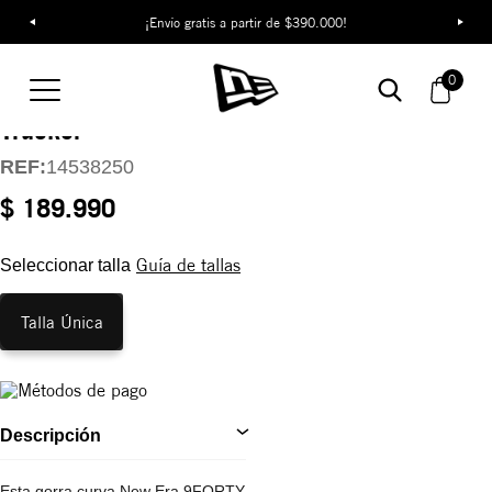
¡Envío gratis a partir de $390.000!
Gorra New Era Classic
0
9FORTY A-Frame
Trucker
REF:
14538250
$ 189.990
Guía de tallas
Seleccionar talla
Talla Única
Descripción
Esta gorra curva New Era 9FORTY