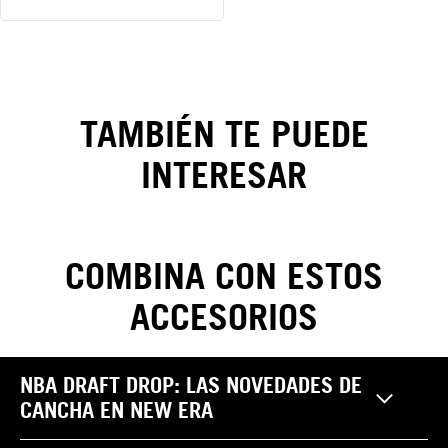
Gorra
New
Era
TAMBIÉN TE PUEDE
Classic
INTERESAR
9FORTY
A-
Frame
COMBINA CON ESTOS
Trucker
ACCESORIOS
CAMBIOS Y DEVOLUCIONES
NBA DRAFT DROP: LAS NOVEDADES DE
Realiza tus cambios y devoluciones sin costo. Las
CANCHA EN NEW ERA
Pantalones
reclamaciones por garantía, cambio y/o devolución de
¿Cómo saber mi
productos NEW ERA pueden ser efectuadas por el