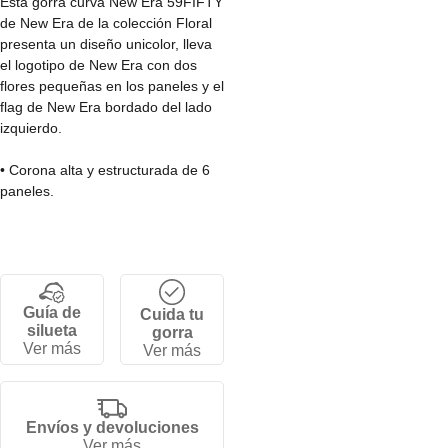
Esta gorra curva New Era 59FIFTY
de New Era de la colección Floral
presenta un diseño unicolor, lleva
el logotipo de New Era con dos
flores pequeñas en los paneles y el
flag de New Era bordado del lado
izquierdo.
• Corona alta y estructurada de 6
paneles.
• Cierre ajustable por tallas.
• Visera plana.
• 100% poliéster.
Guía de
Cuida tu
silueta
gorra
Ver más
Ver más
Envíos y devoluciones
Ver más