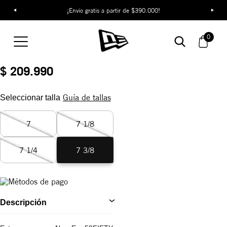
¡Envío gratis a partir de $390.000!
Gorra New Era Flower
Embroidery 59FIFTY
0
REF:
14954490
$ 209.990
Guía de tallas
Seleccionar talla
7
7 1/8
7 1/4
7 3/8
Descripción