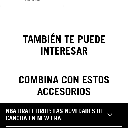
Gorra New
TAMBIÉN TE PUEDE
Era Flower
INTERESAR
Embroidery
59FIFTY
COMBINA CON ESTOS
ACCESORIOS
CAMBIOS Y DEVOLUCIONES
NBA DRAFT DROP: LAS NOVEDADES DE
Realiza tus cambios y devoluciones sin costo. Las
CANCHA EN NEW ERA
Pantalones
reclamaciones por garantía, cambio y/o devolución de
¿Cómo saber mi
productos NEW ERA pueden ser efectuadas por el