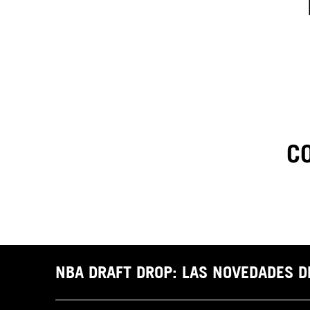
C
1
.
C
t
NBA DRAFT DROP: LAS NOVEDADES 