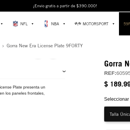
escubre colecciones exclusivas en la tienda oficial de New Era en Colomb
¡Envío gratis a partir de $390.000!
NFL
NBA
MOTORSPORT
59
Gorra New Era License Plate 9FORTY
Gorra N
REF:
6059
$ 189.9
icense Plate presenta un
en los paneles frontales,
Seleccionar 
Talla Únic