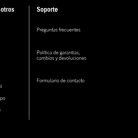
ana
otros
Soporte
rva
Preguntas frecuentes
rva
rva
Política de garantías, 
cambios y devoluciones
Formulario de contacto
a
ipo
con un
cerlo
r