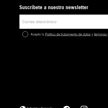
Suscríbete a nuestro newsletter
Acepto la
Política de tratamiento de datos
y
términos 
2
.
¡
c
a