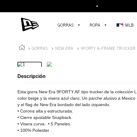
Buscar...
¡D
GORRAS
ROPA
MLB
GORRAS
NEW ERA
9FORTY A-FRAME TRUCKER
Descripción
Esta gorra New Era 9FORTY AF tipo trucker de la colección L
color beige y la visera azul claro, Un parche alusivo a Mexico 
y el flag de New Era bordado del lado izquierdo.
• Corona alta y estructurada.
• Cierre ajustable Snapback.
• Visera curva.. • 5 Paneles.
• 100% Poliester .