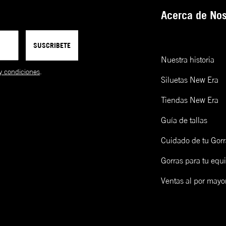
2XL
86-90
114-118
9FIFTY
Ajustable
Alta
Pl
entre modelos o incluso entre
Acerca de Nos
gorras de la misma talla.
39THIRTY
A la medida
Baja-Redonda
Cu
**La mayoría de modelos se
ensamblan a mano.
SUSCRIBETE
9FORTY
Ajustable
Baja-Redonda
Cu
Nuestra historia
y condiciones
.
9TWENTY
Ajustable
Sin Soporte
Cu
Siluetas New Era
FITTED
Tiendas New Era
CAP
SIZING
Guía de tallas
Cuidado de tu Gorr
Talla de gorra (NE)
Talla de gorra (CM)
Gorras para tu equ
Límpialas! Una opción es lavarlas y otra es limpiarlas en seco 
epillo de madera y un cap freshner de New Era. Mira cómo ha
cá:
Ventas al por mayo