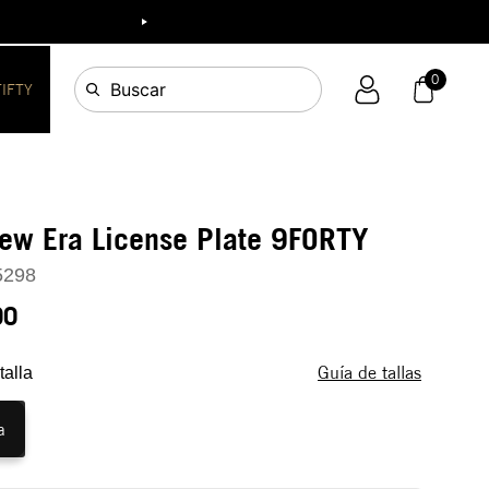
ia!
0
Buscar
FIFTY
ew Era License Plate 9FORTY
5298
90
Guía de tallas
talla
a