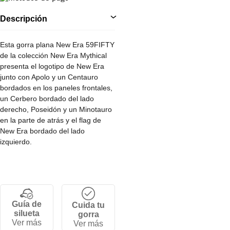
Descripción
Esta gorra plana New Era 59FIFTY
de la colección New Era Mythical
presenta el logotipo de New Era
junto con Apolo y un Centauro
bordados en los paneles frontales,
un Cerbero bordado del lado
derecho, Poseidón y un Minotauro
en la parte de atrás y el flag de
New Era bordado del lado
izquierdo.
•Corona alta y estructurada de 6
paneles.
•Cierre por tallas.
•Visera plana.
Guía de
Cuida tu
•100% Algodon.
silueta
gorra
Ver más
Ver más