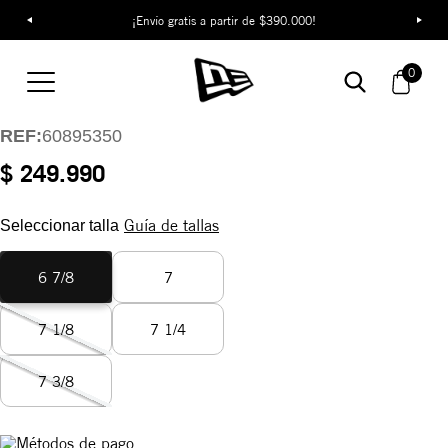
¡Envío gratis a partir de $390.000!
Gorra New Era
Mythical Pack
0
59FIFTY
REF:
60895350
$ 249.990
Guía de tallas
Seleccionar talla
6 7/8
7
7 1/8
7 1/4
7 3/8