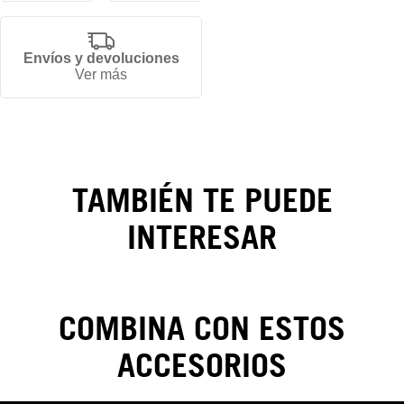
Envíos y devoluciones
Ver más
Gorra
New Era
Mythical
TAMBIÉN TE PUEDE
Pack
INTERESAR
59FIFTY
COMBINA CON ESTOS
ACCESORIOS
CAMBIOS Y DEVOLUCIONES