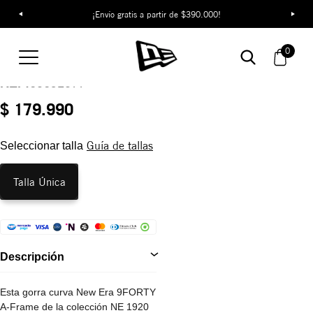
¡Envío gratis a partir de $390.000!
Gorra New Era Patch
0
9FORTY
REF:
60691077
$ 179.990
Guía de tallas
Seleccionar talla
Talla Única
Descripción
Esta gorra curva New Era 9FORTY
A-Frame de la colección NE 1920