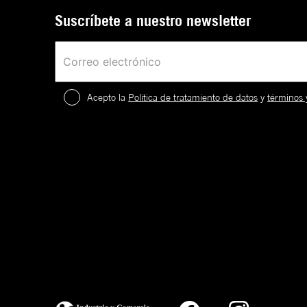
Suscríbete a nuestro newsletter
Acepto la
Política de tratamiento de datos
y
términos 
2
.
¡
c
a