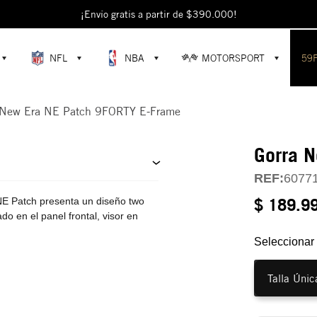
escubre colecciones exclusivas en la tienda oficial de New Era en Colomb
¡Envío gratis a partir de $390.000!
NFL
NBA
MOTORSPORT
59
 New Era NE Patch 9FORTY E-Frame
Gorra 
REF:
6077
$ 189.9
E Patch presenta un diseño two
o en el panel frontal, visor en
Seleccionar 
Talla Únic