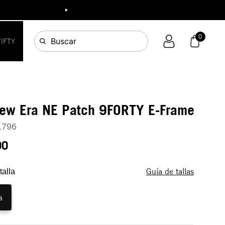
ia!
0
Buscar
FIFTY
New Era NE Patch 9FORTY E-Frame
1796
90
Guía de tallas
talla
a