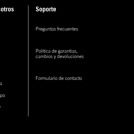
ana
otros
Soporte
rva
Preguntas frecuentes
rva
rva
Política de garantías, 
cambios y devoluciones
Formulario de contacto
a
ipo
con un
cerlo
r