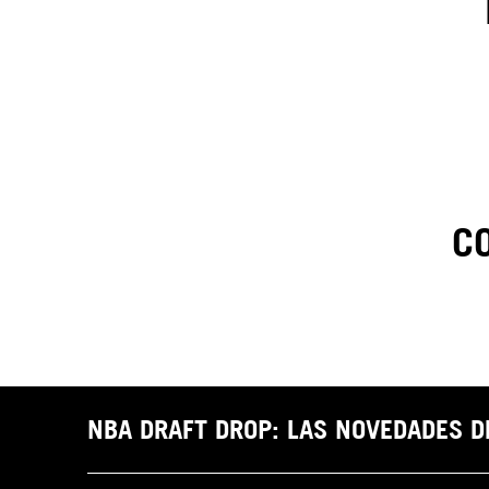
C
1
.
C
t
NBA DRAFT DROP: LAS NOVEDADES 