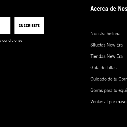
2XL
86-90
114-118
9FIFTY
Ajustable
Alta
Pl
entre modelos o incluso entre
Acerca de Nos
gorras de la misma talla.
39THIRTY
A la medida
Baja-Redonda
Cu
**La mayoría de modelos se
ensamblan a mano.
SUSCRIBETE
9FORTY
Ajustable
Baja-Redonda
Cu
Nuestra historia
y condiciones
.
9TWENTY
Ajustable
Sin Soporte
Cu
Siluetas New Era
FITTED
Tiendas New Era
CAP
SIZING
Guía de tallas
Cuidado de tu Gorr
Talla de gorra (NE)
Talla de gorra (CM)
Gorras para tu equ
Límpialas! Una opción es lavarlas y otra es limpiarlas en seco 
epillo de madera y un cap freshner de New Era. Mira cómo ha
cá:
Ventas al por mayo