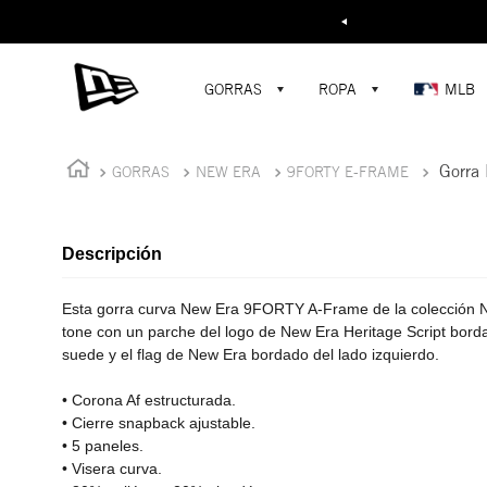
Buscar...
¡D
GORRAS
ROPA
MLB
Gorra
GORRAS
NEW ERA
9FORTY E-FRAME
Descripción
Esta gorra curva New Era 9FORTY A-Frame de la colección N
tone con un parche del logo de New Era Heritage Script bordad
suede y el flag de New Era bordado del lado izquierdo.
• Corona Af estructurada.
• Cierre snapback ajustable.
• 5 paneles.
• Visera curva.