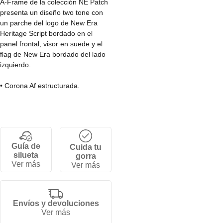
A-Frame de la colección NE Patch
presenta un diseño two tone con
un parche del logo de New Era
Heritage Script bordado en el
panel frontal, visor en suede y el
flag de New Era bordado del lado
izquierdo.
• Corona Af estructurada.
• Cierre snapback ajustable.
• 5 paneles.
• Visera curva.
• 80% poliéster, 20% algodón.
Guía de
Cuida tu
silueta
gorra
Ver más
Ver más
Envíos y devoluciones
Ver más