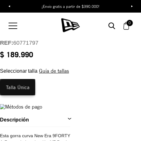
¡Envío gratis a partir de $390.000!
Gorra New Era NE
Patch 9FORTY E-
0
Frame
REF:
60771797
$ 189.990
Guía de tallas
Seleccionar talla
Talla Única
Descripción
Esta gorra curva New Era 9FORTY