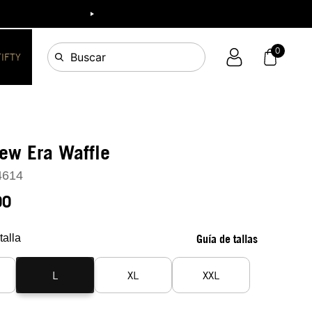
ia!
0
Buscar
FIFTY
ew Era Waffle
4614
90
talla
Guía de tallas
L
XL
XXL