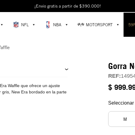
escubre colecciones exclusivas en la tienda oficial de New Era en Colomb
¡Envío gratis a partir de $390.000!
NFL
NBA
MOTORSPORT
59
affle
Gorra N
REF:
1495
$ 999.9
Era Waffle que ofrece un ajuste
r gris, New Era bordado en la parte
Seleccionar 
M