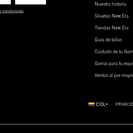
39THIRTY
A la medida
Baja-Redonda
Cu
**La mayoría de modelos se
Nuestra historia
ensamblan a mano.
y condiciones
.
Siluetas New Era
9FORTY
Ajustable
Baja-Redonda
Cu
Tiendas New Era
9TWENTY
Ajustable
Sin Soporte
Cu
Guía de tallas
FITTED
CAP
Cuidado de tu Gorr
SIZING
Gorras para tu equ
Talla de gorra (NE)
Talla de gorra (CM)
Ventas al por mayo
Límpialas! Una opción es lavarlas y otra es limpiarlas en seco 
epillo de madera y un cap freshner de New Era. Mira cómo ha
cá:
COL
PRIVACI
LOW PROFILE 59FIFTY