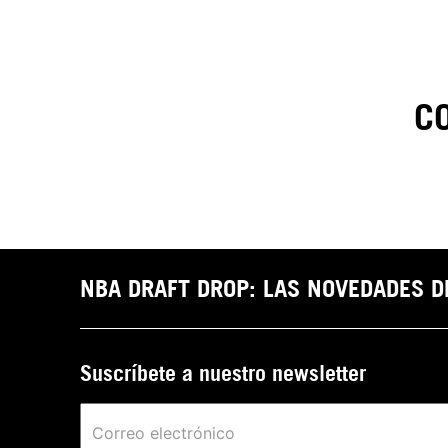
C
1
.
C
t
NBA DRAFT DROP: LAS NOVEDADES 
Suscríbete a nuestro newsletter