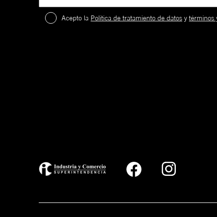
Acepto la
Política de tratamiento de datos
y
términos 
2
.
¡
c
a
59FIFTY