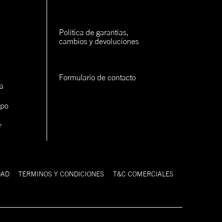
rva
rva
Política de garantías, 
cambios y devoluciones
rva
Formulario de contacto
a
ipo
r
con un
cerlo
DAD
TÉRMINOS Y CONDICIONES
T&C COMERCIALES
9FIFTY