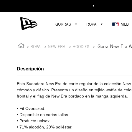
Buscar...
¡D
GORRAS
ROPA
MLB
Gorra New Era W
ROPA
NEW ERA
HOODIES
Descripción
Esta Sudadera New Era de corte regular de la colección New 
cómodo y clásico. Presenta un diseño en tejido waffle de colo
frontal y el flag de New Era bordado en la manga izquierda.
• Fit Oversized.
• Disponible en varias tallas.
• Producto unisex.
• 71% algodón, 29% poliéster.