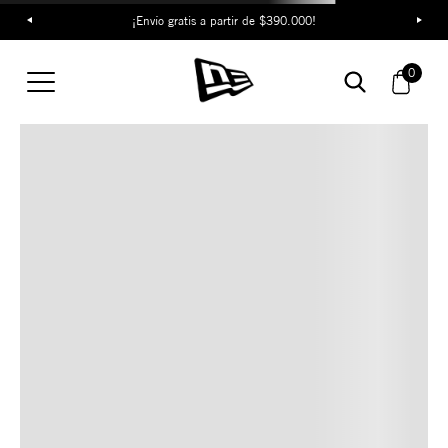
¡Envío gratis a partir de $390.000!
TAMBIÉN TE PUEDE
0
INTERESAR
COMBINA CON ESTOS
ACCESORIOS