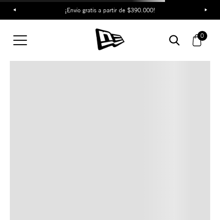
¡Envío gratis a partir de $390.000!
TAMBIÉN TE PUEDE
0
INTERESAR
COMBINA CON ESTOS
ACCESORIOS