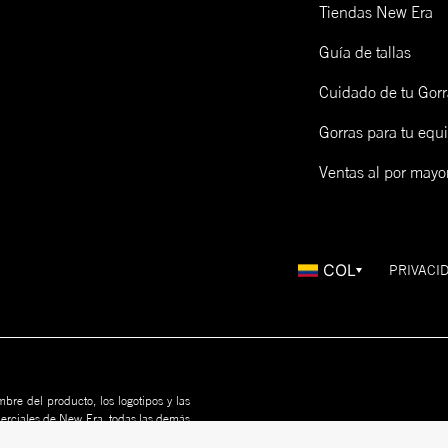
Tiendas New Era
Guía de tallas
Cuidado de tu Gorr
Gorras para tu equ
Ventas al por mayo
COL
PRIVACI
bre del producto, los logotipos y las
merciales de New Era, todas las demás
us propietarios. Nada en este sitio