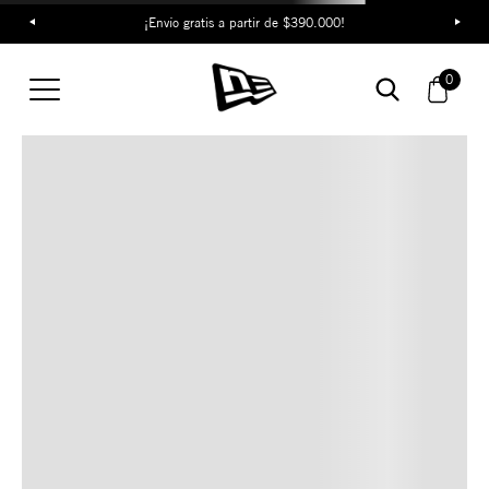
¡Envío gratis a partir de $390.000!
TAMBIÉN TE PUEDE
0
INTERESAR
COMBINA CON ESTOS
ACCESORIOS