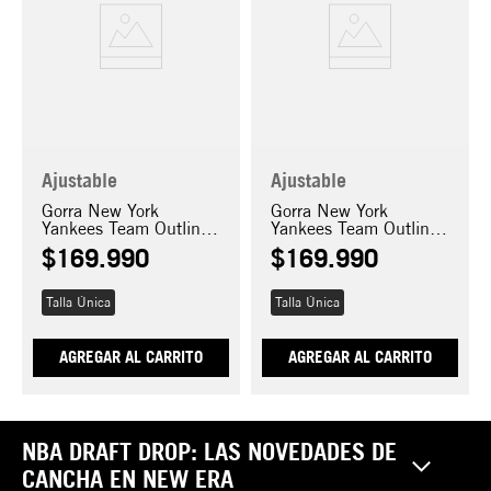
Ajustable
Ajustable
Gorra New York
Gorra New York
Yankees Team Outline
Yankees Team Outline
9FORTY E-FRAME
9FORTY E-FRAME
$
169
.
990
$
169
.
990
TRUCKER
TRUCKER
Talla Única
Talla Única
AGREGAR AL CARRITO
AGREGAR AL CARRITO
NBA DRAFT DROP: LAS NOVEDADES DE
CANCHA EN NEW ERA