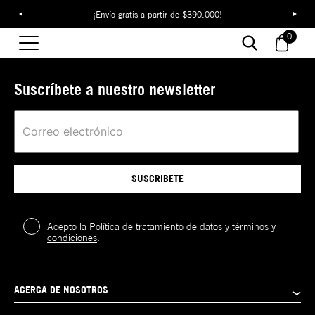
¡Envío gratis a partir de $390.000!
NBA DRAFT DROP: LAS NOVEDADES DE
CANCHA EN NEW ERA
0
Suscríbete a nuestro newsletter
SUSCRIBETE
Acepto la
Política de tratamiento de datos
y
términos y
condiciones
.
ACERCA DE NOSOTROS