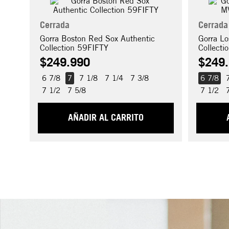
Cerrada
Cerrada
Gorra Boston Red Sox Authentic
Gorra L
Collection 59FIFTY
Collecti
$
249
.
990
$
249
.
6 7/8
7
7 1/8
7 1/4
7 3/8
6 7/8
7 1/2
7 5/8
7 1/2
AÑADIR AL CARRITO