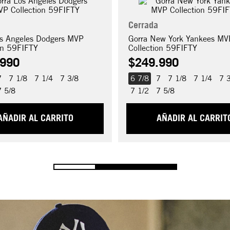
Cerrada
os Angeles Dodgers MVP
Gorra New York Yankees MV
on 59FIFTY
Collection 59FIFTY
990
$
249
.
990
7
7 1/8
7 1/4
7 3/8
6 7/8
7
7 1/8
7 1/4
7 
7 5/8
7 1/2
7 5/8
AÑADIR AL CARRITO
AÑADIR AL CARRIT