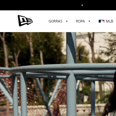
Buscar...
¡D
GORRAS
ROPA
MLB