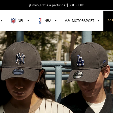
escubre colecciones exclusivas en la tienda oficial de New Era en Colomb
NFL
NBA
MOTORSPORT
59