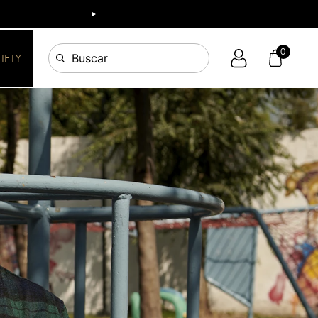
ia!
0
Buscar
FIFTY