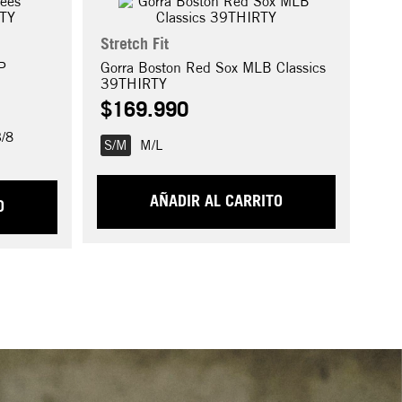
Stretch Fit
P
Gorra Boston Red Sox MLB Classics
39THIRTY
$
169
.
990
3/8
S/M
M/L
AÑADIR AL CARRITO
O