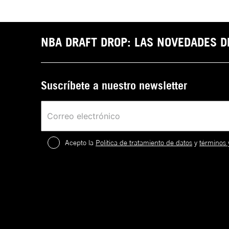
NBA DRAFT DROP: LAS NOVEDADES 
Suscríbete a nuestro newsletter
Acepto la
Política de tratamiento de datos
y
términos 
2
.
¡
c
a