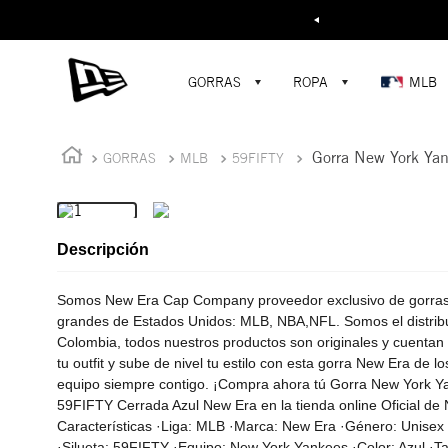
Buscar...
¡D
GORRAS
ROPA
MLB
Gorra New York Ya
GORRAS
MLB
59FIFTY
Descripción
Somos New Era Cap Company proveedor exclusivo de gorras p
grandes de Estados Unidos: MLB, NBA,NFL. Somos el distribui
Colombia, todos nuestros productos son originales y cuentan
tu outfit y sube de nivel tu estilo con esta gorra New Era de l
equipo siempre contigo. ¡Compra ahora tú Gorra New York Ya
59FIFTY Cerrada Azul New Era en la tienda online Oficial de
Características ·Liga: MLB ·Marca: New Era ·Género: Unisex 
·Silueta: 59FIFTY ·Equipo: New York Yankees ·Color: Azul ·Tal