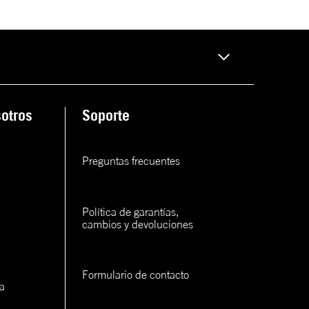
rva
ana
rva
otros
Soporte
rva
rva
Preguntas frecuentes
Política de garantías, 
cambios y devoluciones
con un
Formulario de contacto
cerlo
a