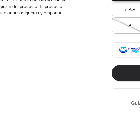
pción del producto. El producto
7 3/8
nservar sus etiquetas y empaque
el vendedor: 1 mes, la garantía
8
 para defectos de fábrica.
Guí