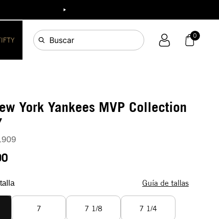
ia!
0
Buscar
FIFTY
New York Yankees MVP Collection
Y
1909
90
Guía de tallas
talla
7
7 1/8
7 1/4