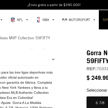
escubre colecciones exclusivas en la tienda oficial de New Era en Colomb
¡Envío gratis a partir de $390.000!
NFL
NBA
MOTORSPORT
59
nkees MVP Collection 59FIFTY
Gorra 
59FIFT
REF:
7033
ara las tres ligas deportivas más
$ 249.9
dor oficial autorizado en
 con garantía de fábrica. Completa
os New York Yankees y lleva a tu
Seleccionar 
nkees MLB Authentic Collection
 New Era en Colombia!
6 7/8
·Ajuste: Gorra A La Medida
la: 6 7/8 ·Material: 100% Poliéster