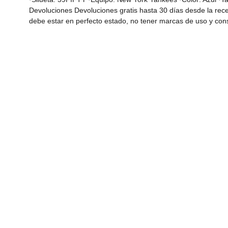
Devoluciones Devoluciones gratis hasta 30 días desde la rece
debe estar en perfecto estado, no tener marcas de uso y co
original. Aplican políticas de devolución. Garantía Garantía d
inicia a partir de la fecha de entrega del producto. Aplica solo