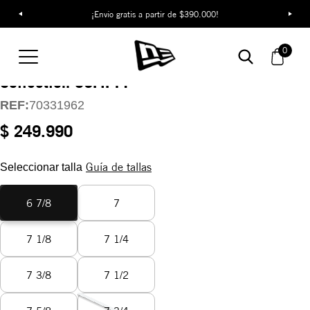
¡Envío gratis a partir de $390.000!
Gorra Los Angeles
0
Dodgers MVP
Collection 59FIFTY
REF:
70331962
$ 249.990
Guía de tallas
Seleccionar talla
6 7/8
7
7 1/8
7 1/4
7 3/8
7 1/2