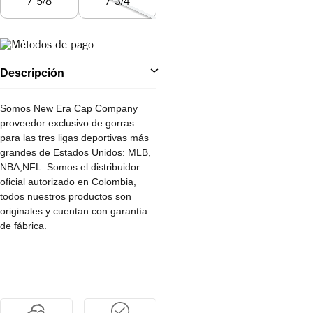
7 5/8
7 3/4
Descripción
Somos New Era Cap Company
proveedor exclusivo de gorras
para las tres ligas deportivas más
grandes de Estados Unidos: MLB,
NBA,NFL. Somos el distribuidor
oficial autorizado en Colombia,
todos nuestros productos son
originales y cuentan con garantía
de fábrica.
Completa tu outfit y sube de nivel
tu estilo con esta gorra New Era de
los Angeles Dodgers y lleva a tu
equipo siempre contigo. ¡Compra