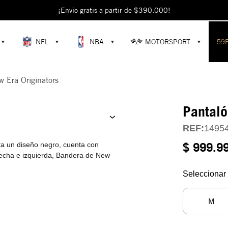
escubre colecciones exclusivas en la tienda oficial de New Era en Colomb
¡Envío gratis a partir de $390.000!
NFL
NBA
MOTORSPORT
59
 Era Originators
Pantaló
REF:
1495
$ 999.9
ta un diseño negro, cuenta con
derecha e izquierda, Bandera de New
Seleccionar 
M