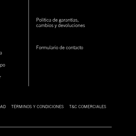
rva
rva
Política de garantías, 
cambios y devoluciones
rva
Formulario de contacto
a
ipo
r
con un
cerlo
DAD
TÉRMINOS Y CONDICIONES
T&C COMERCIALES
9FIFTY