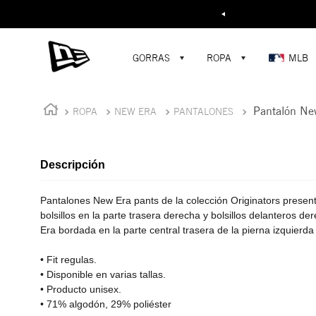
Buscar...
¡D
GORRAS
ROPA
MLB
Pantalón New
ROPA
NEW ERA
PANTALONES
Descripción
Pantalones New Era pants de la colección Originators presen
bolsillos en la parte trasera derecha y bolsillos delanteros 
Era bordada en la parte central trasera de la pierna izquierda
• Fit regulas.
• Disponible en varias tallas.
• Producto unisex.
• 71% algodón, 29% poliéster