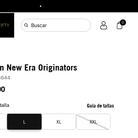
ia!
0
Buscar
FIFTY
n New Era Originators
4644
90
talla
Guía de tallas
L
XL
XXL