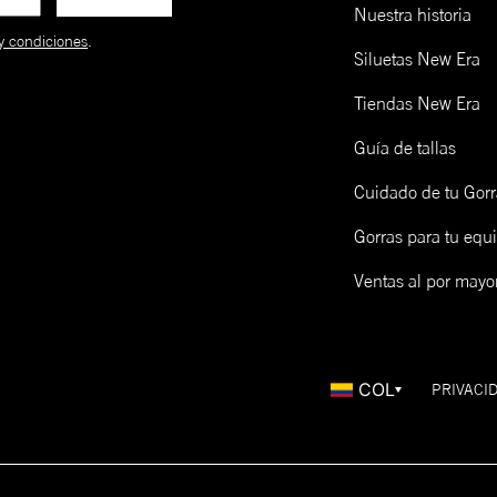
39THIRTY
A la medida
Baja-Redonda
Cu
**La mayoría de modelos se
Nuestra historia
ensamblan a mano.
y condiciones
.
Siluetas New Era
9FORTY
Ajustable
Baja-Redonda
Cu
Tiendas New Era
9TWENTY
Ajustable
Sin Soporte
Cu
Guía de tallas
FITTED
CAP
Cuidado de tu Gorr
SIZING
Gorras para tu equ
Talla de gorra (NE)
Talla de gorra (CM)
Ventas al por mayo
Límpialas! Una opción es lavarlas y otra es limpiarlas en seco 
epillo de madera y un cap freshner de New Era. Mira cómo ha
cá:
COL
PRIVACI
LOW PROFILE 59FIFTY