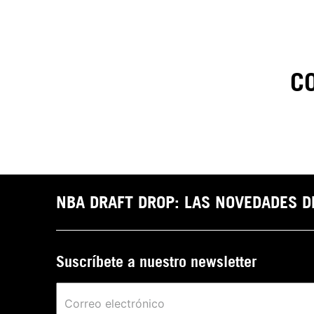
C
1
.
C
t
NBA DRAFT DROP: LAS NOVEDADES 
Suscríbete a nuestro newsletter