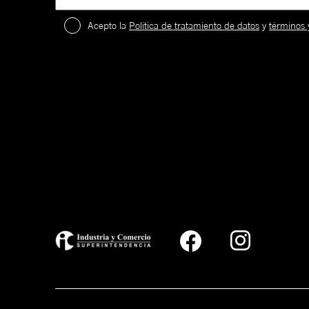
Acepto la
Política de tratamiento de datos
y
términos 
2
.
¡
c
a
59FIFTY