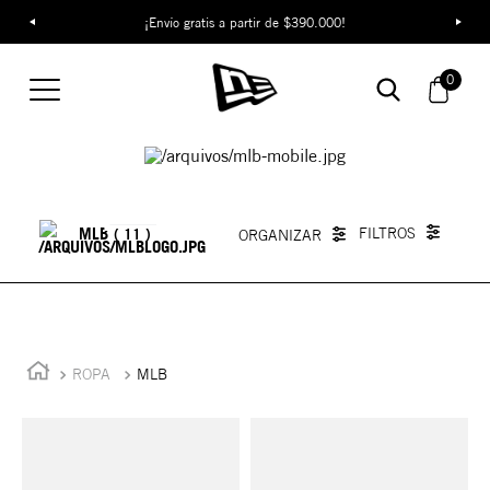
¡Envío gratis a partir de $390.000!
0
Ropa De La Liga MLB
MLB
11
ROPA
MLB