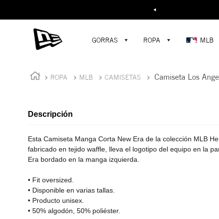
Buscar...
¡D
GORRAS
ROPA
MLB
Camiseta Los Ange
ROPA
MLB
CAMISETAS
Descripción
Esta Camiseta Manga Corta New Era de la colección MLB Heri
fabricado en tejido waffle, lleva el logotipo del equipo en la pa
Era bordado en la manga izquierda.
• Fit oversized.
• Disponible en varias tallas.
• Producto unisex.
• 50% algodón, 50% poliéster.