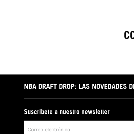
C
1
.
C
t
NBA DRAFT DROP: LAS NOVEDADES 
Suscríbete a nuestro newsletter