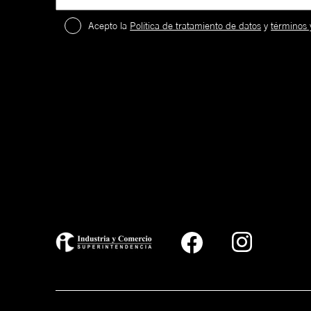
Acepto la
Política de tratamiento de datos
y
términos 
2
.
¡
c
a
59FIFTY