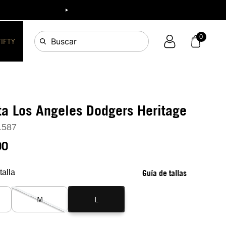
ia!
0
Buscar
FIFTY
a Los Angeles Dodgers Heritage
1587
90
talla
Guía de tallas
M
L