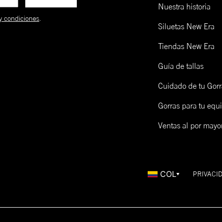
39THIRTY
A la medida
Baja-Redonda
Cu
**La mayoría de modelos se
Nuestra historia
ensamblan a mano.
y condiciones
.
Siluetas New Era
9FORTY
Ajustable
Baja-Redonda
Cu
Tiendas New Era
9TWENTY
Ajustable
Sin Soporte
Cu
Guía de tallas
FITTED
CAP
Cuidado de tu Gorr
SIZING
Gorras para tu equ
Talla de gorra (NE)
Talla de gorra (CM)
Ventas al por mayo
Límpialas! Una opción es lavarlas y otra es limpiarlas en seco 
epillo de madera y un cap freshner de New Era. Mira cómo ha
cá:
COL
PRIVACI
LOW PROFILE 59FIFTY