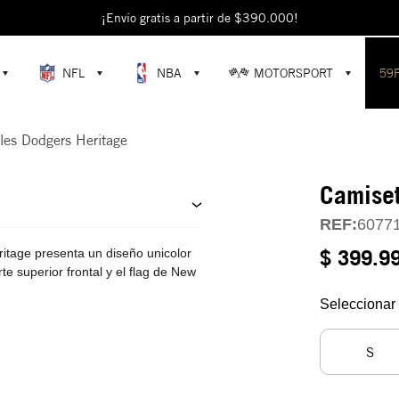
escubre colecciones exclusivas en la tienda oficial de New Era en Colomb
¡Envío gratis a partir de $390.000!
NFL
NBA
MOTORSPORT
59
les Dodgers Heritage
Camiset
REF:
6077
$ 399.9
tage presenta un diseño unicolor
rte superior frontal y el flag de New
Seleccionar 
S