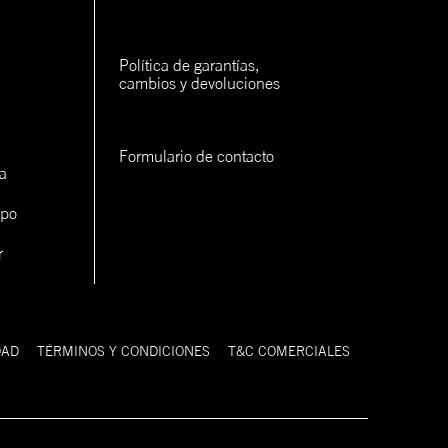
rva
rva
Política de garantías, 
cambios y devoluciones
rva
Formulario de contacto
a
ipo
r
con un
cerlo
DAD
TÉRMINOS Y CONDICIONES
T&C COMERCIALES
9FIFTY