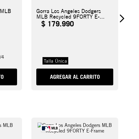
s MLB
Gorra Los Angeles Dodgers
MLB Recycled 9FORTY E-
Frame
$
179
.
990
/4
Talla Única
TO
AGREGAR AL CARRITO