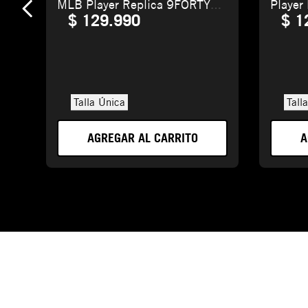
MLB Player Replica 9FORTY
Player
M-Crown
Crown
$
129
.
990
$
1
Talla Única
Tall
AGREGAR AL CARRITO
A