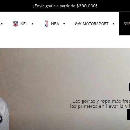
¡Envío gratis a partir de $390.000!
NFL
NBA
MOTORSPORT
59
Las gorras y ropa más fres
los primeros en llevar la v