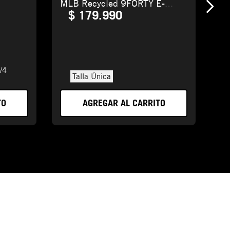
MLB Recycled 9FORTY E-
Frame
$
179
.
990
/4
Talla Única
TO
AGREGAR AL CARRITO