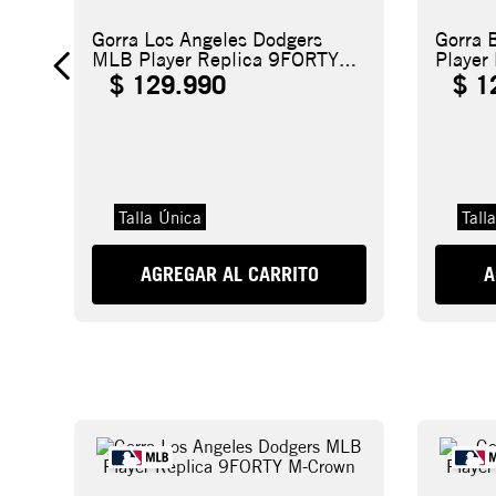
Gorra Los Angeles Dodgers
Gorra 
MLB Player Replica 9FORTY
Player
M-Crown
Crown
$
129
.
990
$
1
Talla Única
Tall
AGREGAR AL CARRITO
A