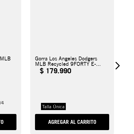
s MLB
Gorra Los Angeles Dodgers
MLB Recycled 9FORTY E-
Frame
$
179
.
990
/4
Talla Única
TO
AGREGAR AL CARRITO