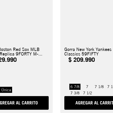
Boston Red Sox MLB
Gorra New York Yankee
 Replica 9FORTY M-
Classics 59FIFTY
29
.
990
$
209
.
990
6 7/8
7
7 1/8
7 1
a Única
7 3/8
7 1/2
GREGAR AL CARRITO
AGREGAR AL CARRI