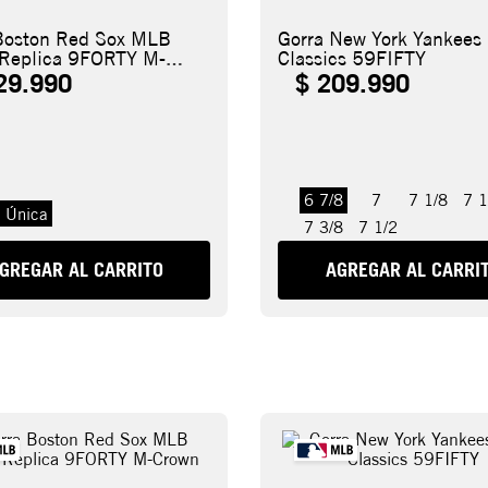
Boston Red Sox MLB
Gorra New York Yankee
 Replica 9FORTY M-
Classics 59FIFTY
29
.
990
$
209
.
990
6 7/8
7
7 1/8
7 1
a Única
7 3/8
7 1/2
GREGAR AL CARRITO
AGREGAR AL CARRI