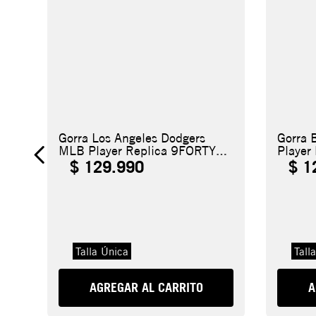
Gorra Los Angeles Dodgers
Gorra 
MLB Player Replica 9FORTY
Player
M-Crown
Crown
$
129
.
990
$
1
Talla Única
Tall
AGREGAR AL CARRITO
A