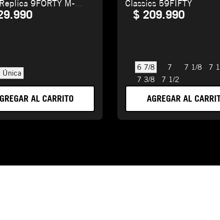
 Replica 9FORTY M-
Classics 59FIFTY
29
.
990
$
209
.
990
6 7/8
7
7 1/8
7 1
a Única
7 3/8
7 1/2
GREGAR AL CARRITO
AGREGAR AL CARRI