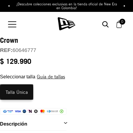
¡Descubre colecciones exclusivas en la tienda oficial de New Era
en Colombia!
Gorra Los Angeles
Dodgers MLB Player
0
Replica 9FORTY M-
Crown
REF:
60646777
$ 129.990
Guía de tallas
Seleccionar talla
Talla Única
Descripción