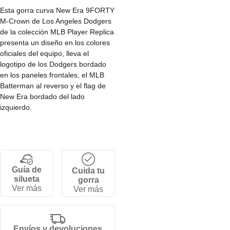
Esta gorra curva New Era 9FORTY
M-Crown de Los Angeles Dodgers
de la colección MLB Player Replica
presenta un diseño en los colores
oficiales del equipo, lleva el
logotipo de los Dodgers bordado
en los paneles frontales, el MLB
Batterman al reverso y el flag de
New Era bordado del lado
izquierdo.
• Corona baja y estructurada de 6
paneles.
• Cierre snapback ajustable.
• Visera curva.
Guía de
Cuida tu
• 100% poliéster.
silueta
gorra
Ver más
Ver más
Gorra
Envíos y devoluciones