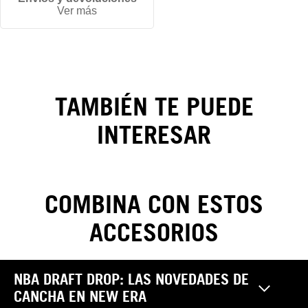
Ver más
Los
Angeles
Dodgers
MLB
TAMBIÉN TE PUEDE
Player
INTERESAR
Replica
9FORTY
COMBINA CON ESTOS
M-
ACCESORIOS
Crown
CAMBIOS Y DEVOLUCIONES
NBA DRAFT DROP: LAS NOVEDADES DE
Realiza tus cambios y devoluciones sin costo. Las
CANCHA EN NEW ERA
Pantalones
reclamaciones por garantía, cambio y/o devolución de
¿Cómo saber mi