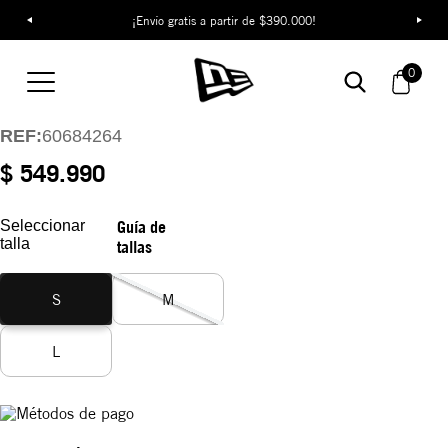
¡Descubre colecciones exclusivas en la tienda oficial de New Era
¡Envío gratis a partir de $390.000!
en Colombia!
Buzo New York
Yankees League
0
Essentials
REF:
60684264
$ 549.990
Seleccionar
Guía de
talla
tallas
S
M
L