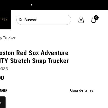
ia!
0
Buscar
FIFTY
p Trucker
oston Red Sox Adventure
TY Stretch Snap Trucker
9933
90
Guía de tallas
talla
a