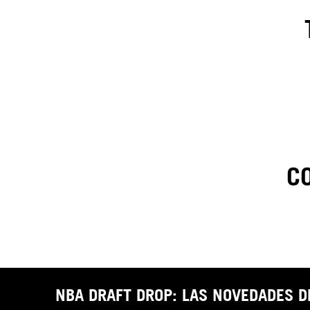
C
1
.
C
t
NBA DRAFT DROP: LAS NOVEDADES 