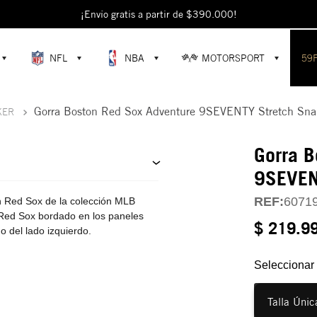
escubre colecciones exclusivas en la tienda oficial de New Era en Colomb
¡Envío gratis a partir de $390.000!
NFL
NBA
MOTORSPORT
59
Gorra Boston Red Sox Adventure 9SEVENTY Stretch Sna
KER
Gorra B
9SEVEN
REF:
6071
 Red Sox de la colección MLB
 Red Sox bordado en los paneles
$ 219.9
o del lado izquierdo.
Seleccionar 
Talla Únic