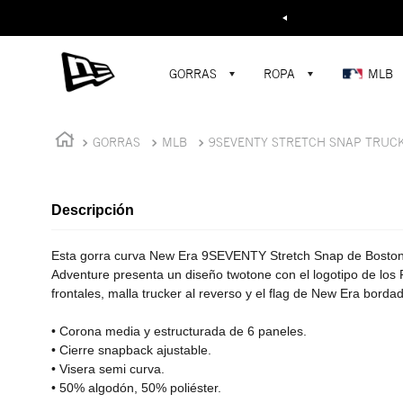
Buscar...
¡D
GORRAS
ROPA
MLB
GORRAS
MLB
9SEVENTY STRETCH SNAP TRUC
Descripción
Esta gorra curva New Era 9SEVENTY Stretch Snap de Boston
Adventure presenta un diseño twotone con el logotipo de los
frontales, malla trucker al reverso y el flag de New Era bordad
• Corona media y estructurada de 6 paneles.
• Cierre snapback ajustable.
• Visera semi curva.
• 50% algodón, 50% poliéster.