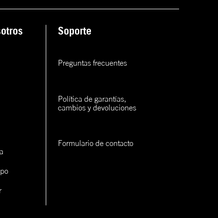
ana
otros
Soporte
rva
rva
Preguntas frecuentes
rva
Política de garantías, 
cambios y devoluciones
Formulario de contacto
a
con un
ipo
cerlo
r