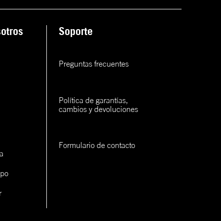
ana
otros
Soporte
rva
rva
Preguntas frecuentes
rva
Política de garantías, 
cambios y devoluciones
Formulario de contacto
a
con un
ipo
cerlo
r