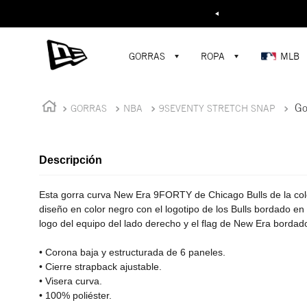
Buscar...
¡D
GORRAS
ROPA
MLB
Go
GORRAS
NBA
9SEVENTY STRETCH SNAP
Descripción
Esta gorra curva New Era 9FORTY de Chicago Bulls de la co
diseño en color negro con el logotipo de los Bulls bordado en 
logo del equipo del lado derecho y el flag de New Era bordado
• Corona baja y estructurada de 6 paneles.
• Cierre strapback ajustable.
• Visera curva.
• 100% poliéster.