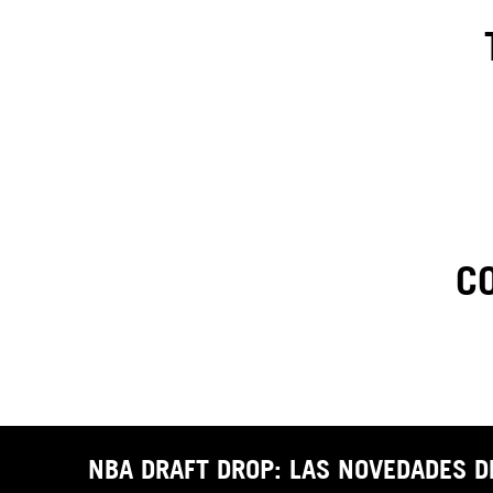
C
1
.
C
t
NBA DRAFT DROP: LAS NOVEDADES 