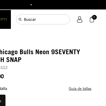
ia!
0
Buscar
FIFTY
Chicago Bulls Neon 9SEVENTY
CH SNAP
4112
90
Guía de tallas
talla
a