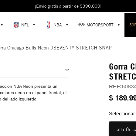
escubre colecciones exclusivas en la tienda oficial de New Era en Colomb
¡Envío gratis a partir de $390.000!
NFL
NBA
MOTORSPORT
59
rra Chicago Bulls Neon 9SEVENTY STRETCH SNAP
Gorra 
STRET
REF:
6083
lección NBA Neon presenta un
colores neon en el panel frontal, el
$ 189.9
 del lado izquierdo.
Seleccionar 
Talla Únic