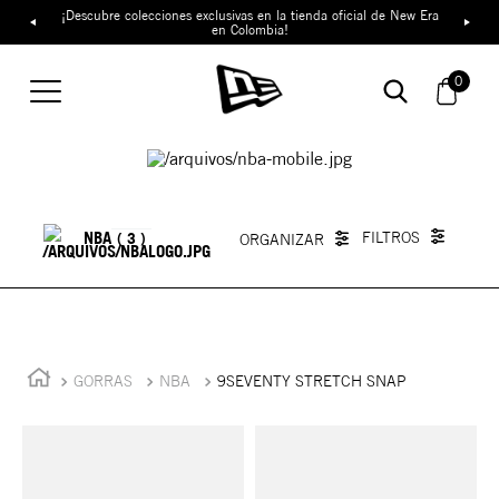
¡Descubre colecciones exclusivas en la tienda oficial de New Era
en Colombia!
0
NBA
3
GORRAS
NBA
9SEVENTY STRETCH SNAP