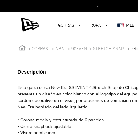
Buscar...
¡D
GORRAS
ROPA
MLB
Go
GORRAS
NBA
9SEVENTY STRETCH SNAP
Descripción
Esta gorra curva New Era 9SEVENTY Stretch Snap de Chicago
presenta un diseño en color blanco con el logotipo del equipo
cordón decorativo en el visor, perforaciones de ventilación en 
New Era bordado del lado izquierdo.
• Corona media y estructurada de 6 paneles.
• Cierre snapback ajustable.
• Visera semi curva.