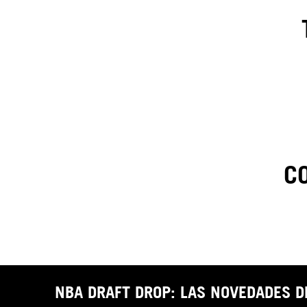
C
1
.
C
t
NBA DRAFT DROP: LAS NOVEDADES 