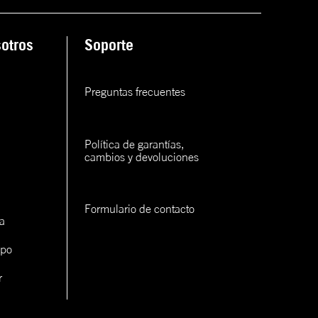
ana
otros
Soporte
rva
rva
Preguntas frecuentes
rva
Política de garantías, 
cambios y devoluciones
Formulario de contacto
a
con un
ipo
cerlo
r