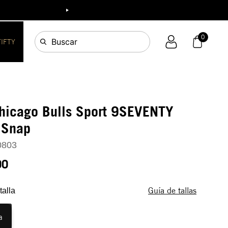
ia!
0
Buscar
FIFTY
hicago Bulls Sport 9SEVENTY
 Snap
0803
90
Guía de tallas
talla
a