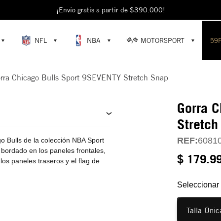
escubre colecciones exclusivas en la tienda oficial de New Era en Colomb
¡Envío gratis a partir de $390.000!
NFL
NBA
MOTORSPORT
59
rra Chicago Bulls Sport 9SEVENTY Stretch Snap
Gorra C
Stretch
REF:
6081
 Bulls de la colección NBA Sport
 bordado en los paneles frontales,
$ 179.9
los paneles traseros y el flag de
Seleccionar 
Talla Únic