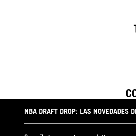
1
.
C
C
t
NBA DRAFT DROP: LAS NOVEDADES 