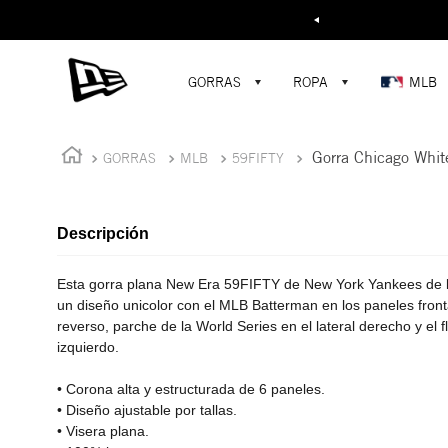
Buscar...
¡D
GORRAS
ROPA
MLB
Gorra Chicago Whi
GORRAS
MLB
59FIFTY
Descripción
Esta gorra plana New Era 59FIFTY de New York Yankees de 
un diseño unicolor con el MLB Batterman en los paneles fronta
reverso, parche de la World Series en el lateral derecho y el
izquierdo.
• Corona alta y estructurada de 6 paneles.
• Diseño ajustable por tallas.
• Visera plana.