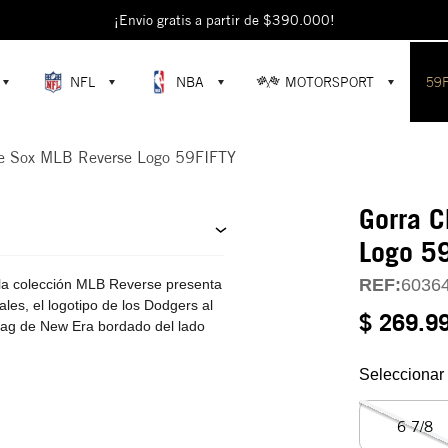
escubre colecciones exclusivas en la tienda oficial de New Era en Colomb
¡Envío gratis a partir de $390.000!
NFL
NBA
MOTORSPORT
59
te Sox MLB Reverse Logo 59FIFTY
Gorra 
Logo 5
REF:
6036
la colección MLB Reverse presenta
les, el logotipo de los Dodgers al
$ 269.9
 flag de New Era bordado del lado
Seleccionar 
6 7/8