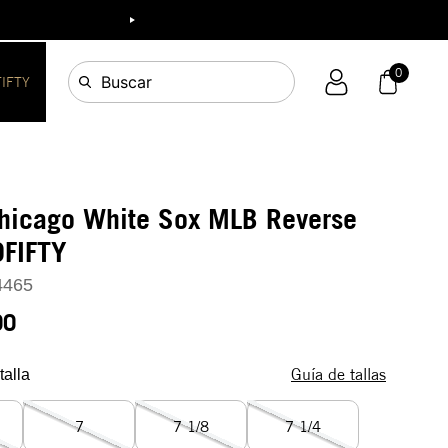
ia!
0
Buscar
FIFTY
Chicago White Sox MLB Reverse
9FIFTY
4465
90
Guía de tallas
talla
7
7 1/8
7 1/4