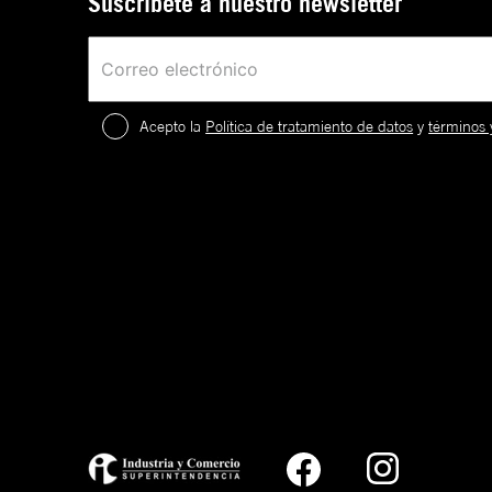
Suscríbete a nuestro newsletter
Acepto la
Política de tratamiento de datos
y
términos 
2
.
¡
c
a