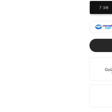
7 3/8
Guí