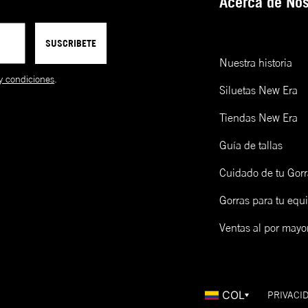
Acerca de Nos
entre modelos o incluso entre
gorras de la misma talla.
39THIRTY
A la medida
Baja-Redonda
Cu
**La mayoría de modelos se
SUSCRIBETE
ensamblan a mano.
Nuestra historia
9FORTY
Ajustable
Baja-Redonda
Cu
y condiciones
.
Siluetas New Era
9TWENTY
Ajustable
Sin Soporte
Cu
Tiendas New Era
FITTED
CAP
Guía de tallas
SIZING
Cuidado de tu Gorr
Talla de gorra (NE)
Talla de gorra (CM)
Gorras para tu equ
Límpialas! Una opción es lavarlas y otra es limpiarlas en seco 
epillo de madera y un cap freshner de New Era. Mira cómo ha
Ventas al por mayo
cá:
COL
PRIVACI