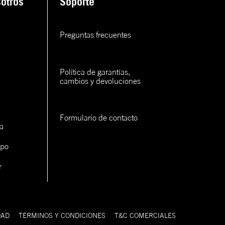
otros
Soporte
rva
Preguntas frecuentes
rva
rva
Política de garantías, 
cambios y devoluciones
Formulario de contacto
a
ipo
con un
cerlo
r
DAD
TÉRMINOS Y CONDICIONES
T&C COMERCIALES