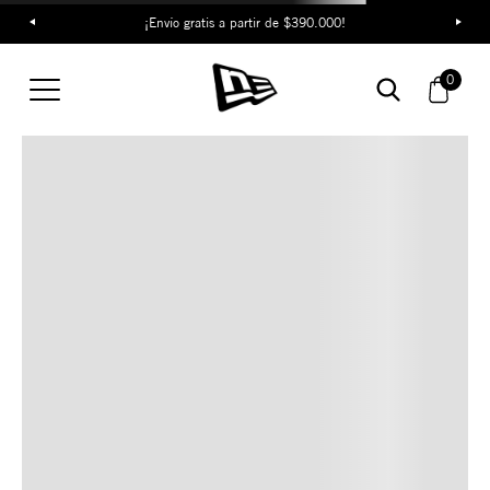
¡Envío gratis a partir de $390.000!
TAMBIÉN TE PUEDE
0
INTERESAR
COMBINA CON ESTOS
ACCESORIOS