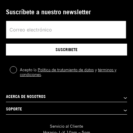
Encuentra tu estilo
Cuida tu Gorra
productos NEW ERA pueden ser efectuadas por el
Pecho
talla de gorras
Talla
cliente a través de las tiendas físicas a nivel nacional
(Cm)
Cintura
Cadera
New Era?
Suscríbete a nuestro newsletter
o para las compras hechas en la página web de
Talla
1
.
Cuídalas: Usa accesorios como los Cap
XS
87-92
(Cm)
(Cm)
Silueta
59FIFTY
acuerdo con las siguientes condiciones que puedes
Carriers. Además de proteger tus gorras,
XS
66-70
94-98
consultar
aquí
.
S
92-97
evitarás que pierdan su forma y las
Ajuste
A la medida
Consigue una
mantendrás limpias.
98-
cinta métrica
97-
S
70-74
M
Corona
Alta
Búsca el punto
102
102
más ancho de
102-
102-
Visera
Plana
M
75-78
tu cabeza y
L
106
SUSCRIBETE
107
mide la
106-
circunferencia.
107-
Silueta
LP 59FIFTY
L
78-82
XL
110
Idealmente
115
Ajuste
A la medida
colócala donde
110-
115-
XL
82-86
te gustaría que
2XL
Acepto la
Política de tratamiento de datos
y
términos y
114
123
Corona
Baja-Redonda
te quede la
condiciones
.
114-
gorra.
2XL
86-90
Visera
Curva
118
Compara los
centimetros
obtenidos con
Silueta
9FIFTY
ACERCA DE NOSOTROS
la tabla de
Ajuste
Ajustable
tallas.
Ten en cuenta
SOPORTE
Corona
Alta
que pueden
existir
Visera
Plana
diferencias
Servicio al Cliente
mínimas entre
modelos o
Silueta
39THIRTY
Horario: L-V 10am – 5pm