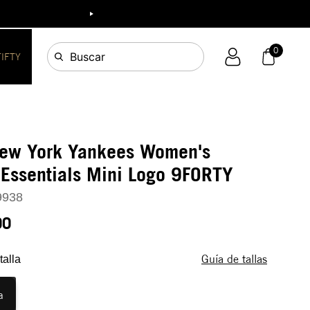
ia!
0
Buscar
FIFTY
New York Yankees Women's
Essentials Mini Logo 9FORTY
9938
90
Guía de tallas
talla
a