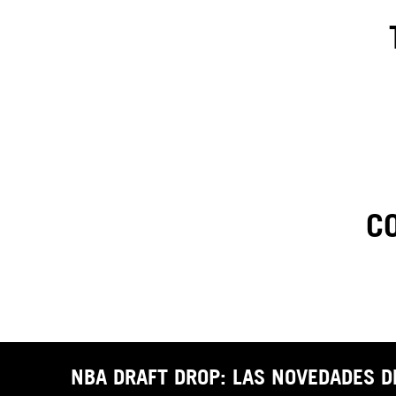
C
1
.
C
t
NBA DRAFT DROP: LAS NOVEDADES 