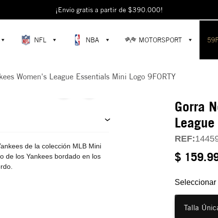
escubre colecciones exclusivas en la tienda oficial de New Era en Colomb
¡Envío gratis a partir de $390.000!
NFL
NBA
MOTORSPORT
59
kees Women's League Essentials Mini Logo 9FORTY
Gorra 
League 
REF:
1445
ankees de la colección MLB Mini
$ 159.9
ipo de los Yankees bordado en los
erdo.
Seleccionar 
Talla Únic