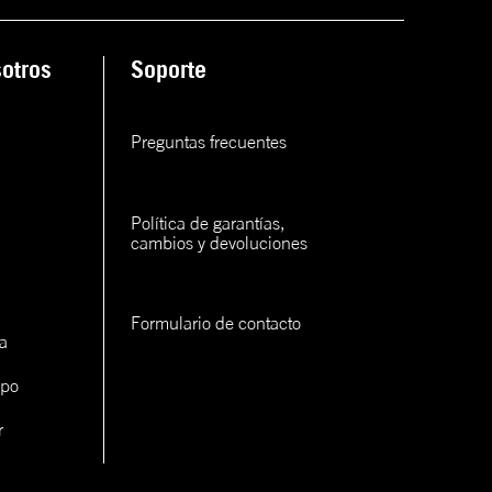
ana
otros
Soporte
rva
rva
Preguntas frecuentes
rva
Política de garantías, 
cambios y devoluciones
Formulario de contacto
a
con un
ipo
cerlo
r