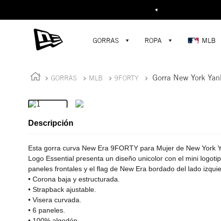
Buscar...
¡D
GORRAS
ROPA
MLB
Gorra New York Yan
GORRAS
MLB
9FORTY
Descripción
Esta gorra curva New Era 9FORTY para Mujer de New York Y
Logo Essential presenta un diseño unicolor con el mini logot
paneles frontales y el flag de New Era bordado del lado izqui
• Corona baja y estructurada.
• Strapback ajustable.
• Visera curvada.
• 6 paneles.
• 100% algodón.