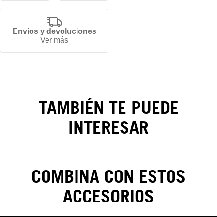
Envíos y devoluciones
Gorra
Ver más
Los
Angeles
Dodgers
TAMBIÉN TE PUEDE
Divine
INTERESAR
Symbols
59FIFTY
COMBINA CON ESTOS
ACCESORIOS
CAMBIOS Y DEVOLUCIONES