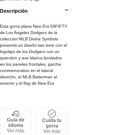
Descripción
Esta gorra plana New Era 59FIFTY
de Los Angeles Dodgers de la
colección MLB Divine Symbols
presenta un diseño two tone con el
logotipo de los Dodgers con un
querubín y ave blanca bordados
en los paneles frontales, parche
conmemorativo en el lateral
derecho, el MLB Batterman al
reverso y el flag de New Era
bordado del lado izquierdo.
• Corona alta y estructurada de 6
paneles.
• Cierre ajustable por tallas.
Guía de
Cuida tu
• Visera plana.
silueta
gorra
• 100% poliéster.
Ver más
Ver más