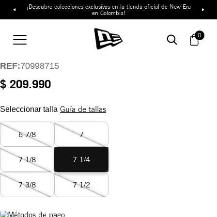
¡Descubre colecciones exclusivas en la tienda oficial de New Era
en Colombia!
Gorra Los Angeles
Dodgers Divine
0
Symbols 59FIFTY
REF:
70998715
$ 209.990
Guía de tallas
Seleccionar talla
6 7/8
7
7 1/8
7 1/4
7 3/8
7 1/2