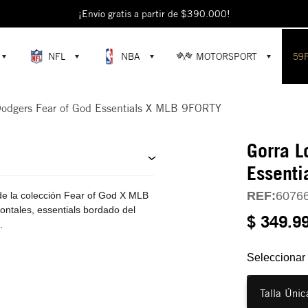
escubre colecciones exclusivas en la tienda oficial de New Era en Colomb
¡Envío gratis a partir de $390.000!
NFL
NBA
MOTORSPORT
59
Dodgers Fear of God Essentials X MLB 9FORTY
Gorra L
Essent
REF:
6076
e la colección Fear of God X MLB
ontales, essentials bordado del
$ 349.9
.
Seleccionar 
Talla Únic