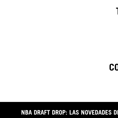
C
1
.
C
t
NBA DRAFT DROP: LAS NOVEDADES 