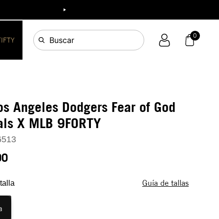
ia!
0
Buscar
FIFTY
os Angeles Dodgers Fear of God
ials X MLB 9FORTY
6513
90
Guía de tallas
talla
a