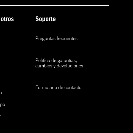
ana
otros
Soporte
rva
rva
Preguntas frecuentes
rva
Política de garantías, 
cambios y devoluciones
Formulario de contacto
a
con un
ipo
cerlo
r