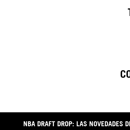
C
1
.
C
t
NBA DRAFT DROP: LAS NOVEDADES 