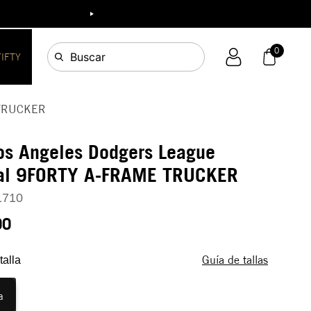
ia!
0
Buscar
FIFTY
E TRUCKER
os Angeles Dodgers League
ial 9FORTY A-FRAME TRUCKER
1710
90
Guía de tallas
talla
a