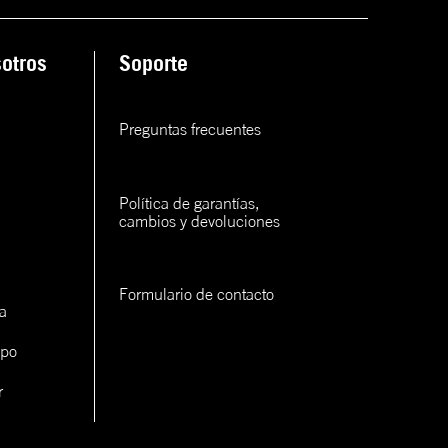
ana
otros
Soporte
rva
rva
Preguntas frecuentes
rva
Política de garantías, 
cambios y devoluciones
Formulario de contacto
a
con un
ipo
cerlo
r