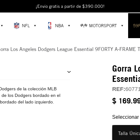
escubre colecciones exclusivas en la tienda oficial de New Era en Colomb
¡Envío gratis a partir de $390.000!
NFL
NBA
MOTORSPORT
59
orra Los Angeles Dodgers League Essential 9FORTY A-FRAM
Gorra L
Essent
REF:
6077
odgers de la colección MLB
o de los Dodgers bordado en el
$ 169.9
 bordado del lado izquierdo.
Seleccionar 
Talla Únic