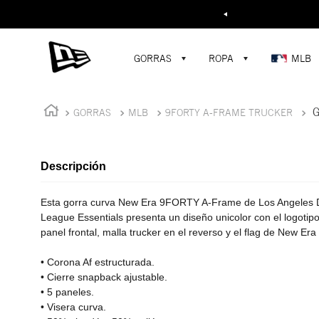
Buscar...
¡D
GORRAS
ROPA
MLB
G
GORRAS
MLB
9FORTY A-FRAME TRUCKER
Descripción
Esta gorra curva New Era 9FORTY A-Frame de Los Angeles D
League Essentials presenta un diseño unicolor con el logotip
panel frontal, malla trucker en el reverso y el flag de New Era
• Corona Af estructurada.
• Cierre snapback ajustable.
• 5 paneles.
• Visera curva.