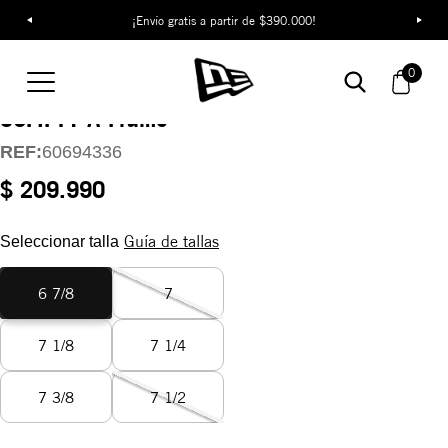
¡Envío gratis a partir de $390.000!
Gorra Los Angeles
0
Dodgers Color Pack
59FIFTY A-Frame
REF:
60694336
$ 209.990
Guía de tallas
Seleccionar talla
6 7/8
7
7 1/8
7 1/4
7 3/8
7 1/2