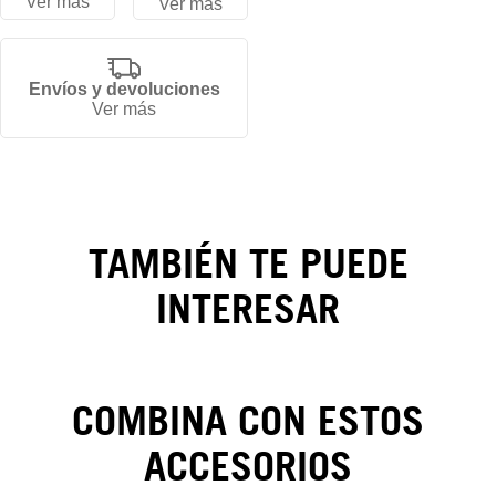
Ver más
Ver más
Gorra
Los
Envíos y devoluciones
Ver más
Angeles
Dodgers
Color
TAMBIÉN TE PUEDE
Pack
INTERESAR
59FIFTY
A-
Frame
COMBINA CON ESTOS
ACCESORIOS
CAMBIOS Y DEVOLUCIONES