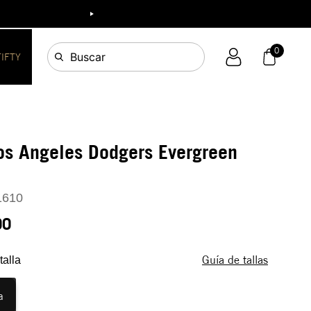
ia!
0
Buscar
FIFTY
os Angeles Dodgers Evergreen
1610
90
Guía de tallas
talla
a