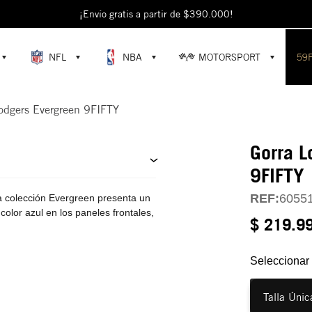
escubre colecciones exclusivas en la tienda oficial de New Era en Colomb
¡Envío gratis a partir de $390.000!
NFL
NBA
MOTORSPORT
59
odgers Evergreen 9FIFTY
Gorra L
9FIFTY
REF:
6055
a colección Evergreen presenta un
color azul en los paneles frontales,
$ 219.9
Seleccionar 
Talla Únic