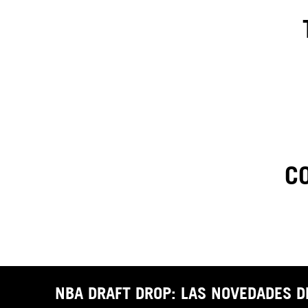
C
1
.
C
t
NBA DRAFT DROP: LAS NOVEDADES 