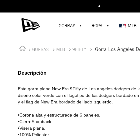
Buscar...
¡D
GORRAS
ROPA
MLB
Gorra Los Angeles D
GORRAS
MLB
9FIFTY
Descripción
Esta gorra plana New Era 9Fifty de Los angeles dodgers de l
diseño color verde con el logotipo de los dodgers bordado en 
y el flag de New Era bordado del lado izquierdo.
•Corona alta y estructurada de 6 paneles.
•CierreSnapback.
•Visera plana.
•100% Poliester.