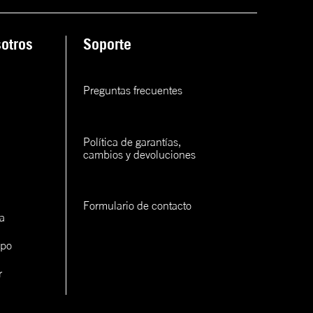
ana
otros
Soporte
rva
rva
Preguntas frecuentes
rva
Política de garantías, 
cambios y devoluciones
Formulario de contacto
a
con un
ipo
cerlo
r