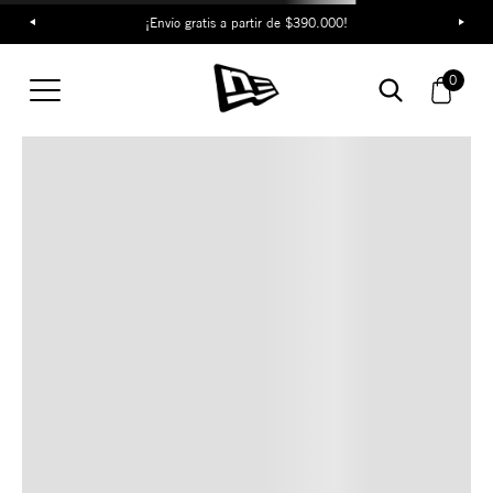
¡Envío gratis a partir de $390.000!
TAMBIÉN TE PUEDE
0
INTERESAR
COMBINA CON ESTOS
ACCESORIOS