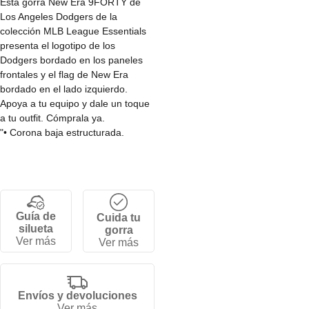
Esta gorra New Era 9FORTY de
Los Angeles Dodgers de la
colección MLB League Essentials
presenta el logotipo de los
Dodgers bordado en los paneles
frontales y el flag de New Era
bordado en el lado izquierdo.
Apoya a tu equipo y dale un toque
a tu outfit. Cómprala ya.
"• Corona baja estructurada.
• Cierre ajustable Strapback .
• Visera curva.
• 6 paneles.
• 100% Algodon."
Guía de
Cuida tu
silueta
gorra
Ver más
Ver más
Envíos y devoluciones
Ver más