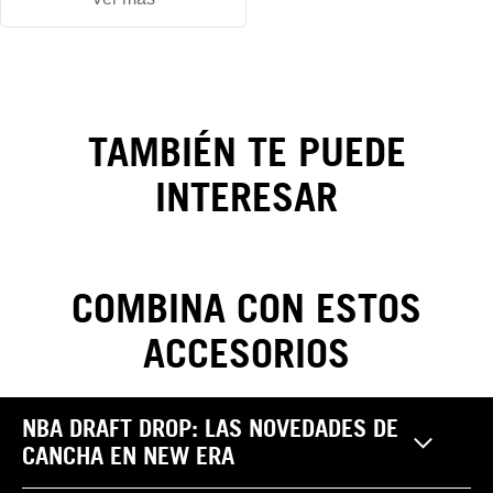
Gorra Los
Angeles
TAMBIÉN TE PUEDE
Dodgers
INTERESAR
League
Essentials
9FORTY
COMBINA CON ESTOS
ACCESORIOS
CAMBIOS Y DEVOLUCIONES
NBA DRAFT DROP: LAS NOVEDADES DE
Realiza tus cambios y devoluciones sin costo. Las
CANCHA EN NEW ERA
Pantalones
reclamaciones por garantía, cambio y/o devolución de
¿Cómo saber mi