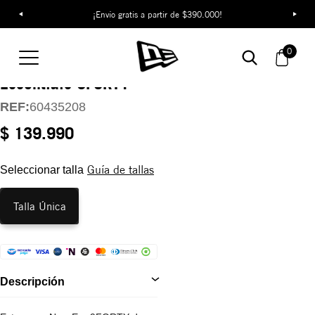
¡Envío gratis a partir de $390.000!
Gorra Los Angeles
0
Dodgers League
Essentials 9FORTY
REF:
60435208
$ 139.990
Guía de tallas
Seleccionar talla
Talla Única
Descripción