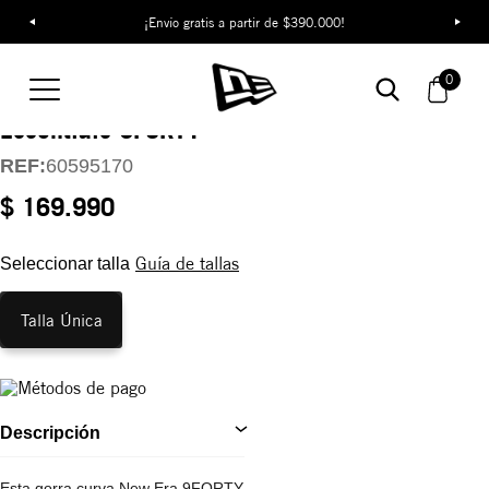
¡Envío gratis a partir de $390.000!
Gorra Los Angeles
0
Dodgers League
Essentials 9FORTY
REF:
60595170
$ 169.990
Guía de tallas
Seleccionar talla
Talla Única
Descripción
Esta gorra curva New Era 9FORTY