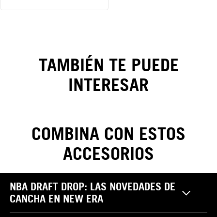
Gorra Los
Angeles
TAMBIÉN TE PUEDE
Dodgers
INTERESAR
League
Essentials
9FORTY
COMBINA CON ESTOS
ACCESORIOS
CAMBIOS Y DEVOLUCIONES
NBA DRAFT DROP: LAS NOVEDADES DE
Realiza tus cambios y devoluciones sin costo. Las
CANCHA EN NEW ERA
Pantalones
reclamaciones por garantía, cambio y/o devolución de
¿Cómo saber mi
productos NEW ERA pueden ser efectuadas por el